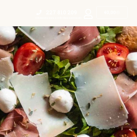
227 810 209​
€
0,00
(chamada para a rede fixa nacional)