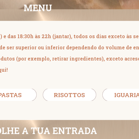
MENU
) e das 18:30h às 22h (jantar), todos os dias exceto às s
de ser superior ou inferior dependendo do volume de en
odutos (por exemplo, retirar ingredientes), exceto acres
qui
!
PASTAS
RISOTTOS
IGUARI
OLHE A TUA ENTRADA