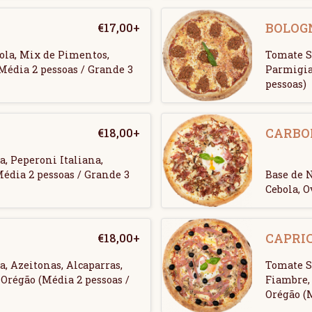
€
17,00
+
BOLOG
bola, Mix de Pimentos,
Tomate S
édia 2 pessoas / Grande 3
Parmigia
pessoas)
€
18,00
+
CARBO
, Peperoni Italiana,
édia 2 pessoas / Grande 3
Base de N
Cebola, O
€
18,00
+
CAPRI
, Azeitonas, Alcaparras,
Tomate S
Orégão (Média 2 pessoas /
Fiambre, 
Orégão (M