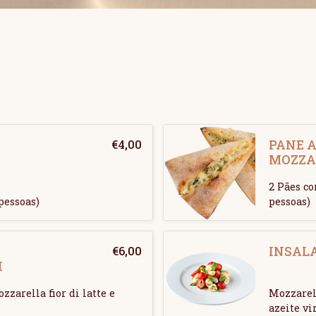
€
4,00
PANE A
MOZZA
2 Pães co
pessoas)
pessoas)
€
6,00
INSAL
I
zarella fior di latte e
Mozzarell
azeite vi