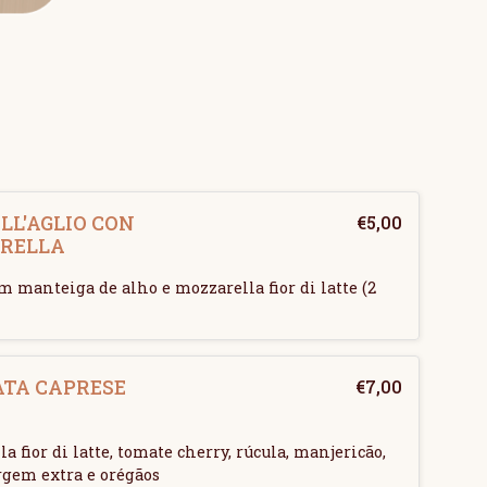
LL'AGLIO CON
€
5,00
RELLA
m manteiga de alho e mozzarella fior di latte (2
ATA CAPRESE
€
7,00
a fior di latte, tomate cherry, rúcula, manjericão,
rgem extra e orégãos