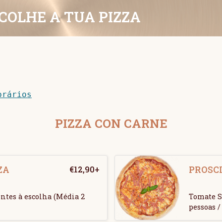
COLHE A TUA PIZZA
orários
PIZZA CON CARNE
ZA
€
12,90
+
PROSC
ntes à escolha (Média 2
Tomate S
pessoas /