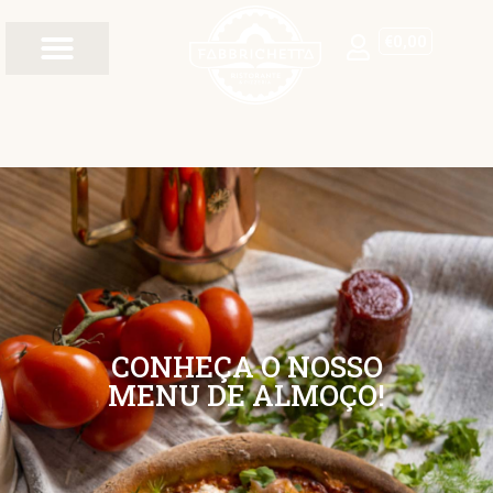
€
0,00
CONHEÇA O NOSSO
MENU DE ALMOÇO!