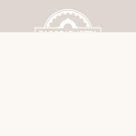
FABBRICHETTA
Rua da Bélgica 2828 | 4400-049 Vila
Nova de Gaia Segunda a Domingo -
12:00h às 15:00h / 19:00h às 23:00h