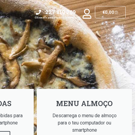
227 810 209​
€
0,00
(chamada para a rede fixa nacional)
DAS
MENU ALMOÇO
bidas para
Descarrega o menu de almoço
artphone
para o teu computador ou
smartphone